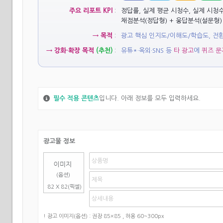
주요 리포트 KPI
:
정답률, 실제 평균 시청수, 실제 시청수,
채점분석(정답형) + 웅답분석(설문형)
→ 목적
:
광고 핵심 인지도/이해도/학습도, 전
→ 강화·확장 목적
(추천)
:
유튜*·옥외·SNS 등
타 광고
에
퀴즈 문
필수 적용 콘텐츠
입니다. 아래 정보를 모두 입력하세요.
광고물 정보
(옵션)
82 X 82(픽셀)
! 광고 이미지(옵션) : 권장 85×85 , 허용 60~300px