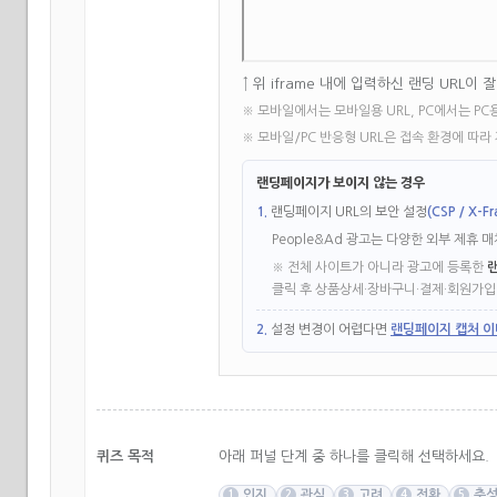
↑ 위 iframe 내에 입력하신 랜딩 URL이
※ 모바일에서는 모바일용 URL, PC에서는 PC
※ 모바일/PC 반응형 URL은 접속 환경에 따라
랜딩페이지가 보이지 않는 경우
1.
랜딩페이지 URL의 보안 설정
(CSP / X-F
People&Ad 광고는 다양한 외부 제휴 
※ 전체 사이트가 아니라 광고에 등록한
랜
클릭 후 상품상세·장바구니·결제·회원가입 
2.
설정 변경이 어렵다면
랜딩페이지 캡처 이
퀴즈 목적
아래 퍼널 단계 중 하나를 클릭해 선택하세요.
인지
관심
고려
전환
충
1
2
3
4
5