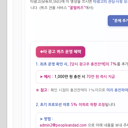
타광고(유튜브,SNS)에 이 영상을 쓰시면
타광고의 관심·시청 유
니다. (퀴즈 전용 서비스
"꿀벌퀴즈"
에서)
"문제 추
타 광고 퀴즈 운영 혜택
◆
1. 최초 운영 확인 시,
[당시 광고주 충전잔액]의 7%
를 추
➤ 예시 :
1,000만 원 충전 시
70만 원 즉시 지급
※ 참고 :
확인 시점의 충전잔액의 7%이므로
미리 충전하여
2. 초기 프로모션 이후
5% 이하로 하향 조정
됩니다.
➤ 방법 :
admin2@peopleandad.com
으로 아래 내용을 보내 주