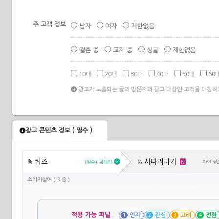
전문서비스
주 고객 정보
사무용품/판촉물
남자
여자
제한없음
산업기기
결혼 중
교제 중
싱글
제한없음
꽃/이벤트
정부/단체
10대
20대
30대
40대
50대
60
광고/마케팅
광고가 노출되는 글의 방문자와 광고 대상인 고객을 매칭하
정보제공
커뮤니티/소셜미디어
엔터테인먼트/미디어
광고 콘텐츠 정보 ( 필수 )
✎
퀴즈
♘
사다리타기
(필수) 적용함
N
확인 필
소비자참여 ( 3 종 )
적용 가능 퍼널
:
인지
관심
고려
전환
1
2
3
4