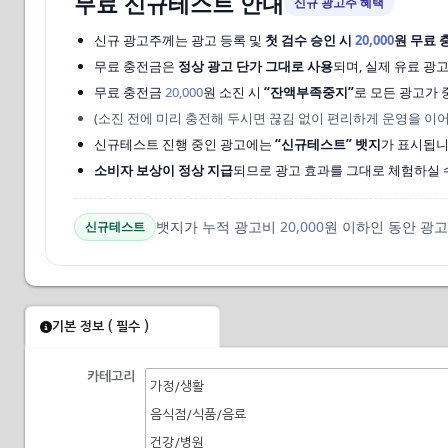
무료 신규테스트 안내
신규 광고주 혜택
신규 광고주께는 광고 등록 및
첫 검수 승인 시
20,000
원 무료 
무료 충전금은
정상 광고 단가 그대로 사용
되며, 실제 유료 광
무료 충전금
20,000
원 소진 시
“잔액부족중지”
로 모든 광고가 
(소진 전에 미리 충전해 두시면 끊김 없이 편리하게 운영을 이어
신규테스트 진행 중인 광고에는
“신규테스트” 뱃지
가 표시됩니
소비자 보상이 정상 지급
되므로 광고 효과를 그대로 체험하실 
뱃지가 누적 광고비
20,000
원 이하인 동안 광
신규테스트
기본 정보 ( 필수 )
카테고리
가정/생활
음식점/식품/음료
건강/병원