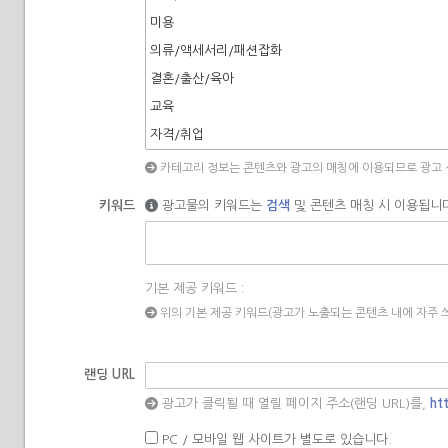
미용
의류/액세서리/패션잡화
결혼/출산/육아
교육
자격/취업
문화/예술
카테고리 정보는 콘텐츠와 광고의 매칭에 이용되므로 광고 
금융/보험
키워드
광고물의 키워드는
검색
및 콘텐츠 매칭 시 이용됩니
부동산
여행/교통
자동차
기본 제공 키워드 :
IT/텔레콤
위의 기본 제공 키워드(광고가 노출되는 콘텐츠 내에 자주
전자/가전
소매/쇼핑
랜딩 URL
레져/스포츠
광고가 클릭될 때 열릴 페이지 주소(랜딩 URL)를,
ht
게임
PC / 모바일 웹 사이트가 별도로 있습니다.
취미